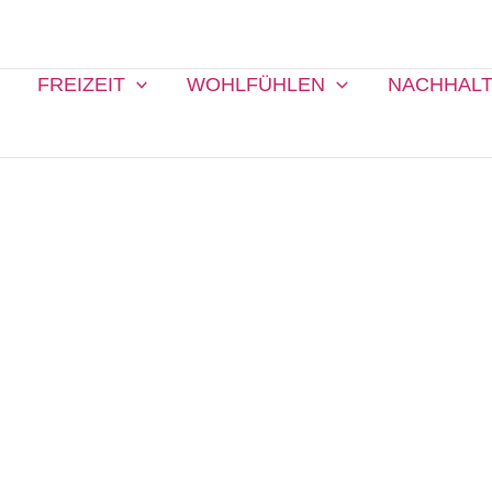
FREIZEIT
WOHLFÜHLEN
NACHHALT
Di
H
M
J