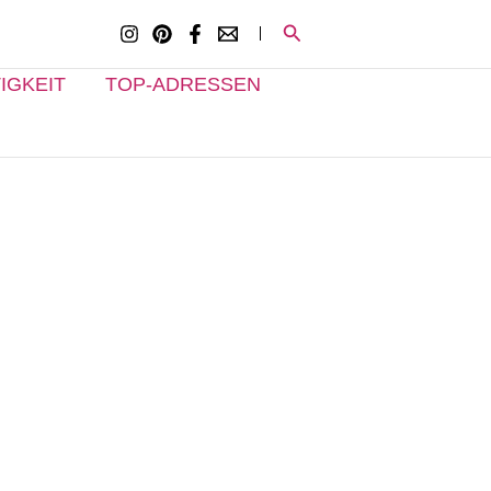
Suchen
IGKEIT
TOP-ADRESSEN
e besten Adressen für Einkauf, Kulinarik,
andwerk, Dienstleistung und Gesundheit im
ünchner Osten
etzt entdecken >>>