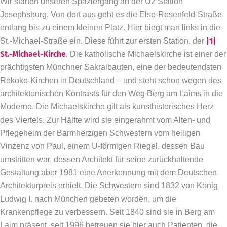
Wir starten unseren Spaziergang an der U2 Station
Josephsburg. Von dort aus geht es die Else-Rosenfeld-Straße
entlang bis zu einem kleinen Platz. Hier biegt man links in die
St.-Michael-Straße ein. Diese führt zur ersten Station, der
|1|
St.-Michael-Kirche
.
Die katholische Michaelskirche ist einer der
prächtigsten Münchner Sakralbauten, eine der bedeutendsten
Rokoko-Kirchen in Deutschland – und steht schon wegen des
architektonischen Kontrasts für den Weg Berg am Laims in die
Moderne. Die Michaelskirche gilt als kunsthistorisches Herz
des Viertels. Zur Hälfte wird sie eingerahmt vom Alten- und
Pflegeheim der Barmherzigen Schwestern vom heiligen
Vinzenz von Paul, einem U-förmigen Riegel, dessen Bau
umstritten war, dessen Architekt für seine zurückhaltende
Gestaltung aber 1981 eine Anerkennung mit dem Deutschen
Architekturpreis erhielt. Die Schwestern sind 1832 von König
Ludwig I. nach München gebeten worden, um die
Krankenpflege zu verbessern. Seit 1840 sind sie in Berg am
Laim präsent, seit 1996 betreuen sie hier auch Patienten, die