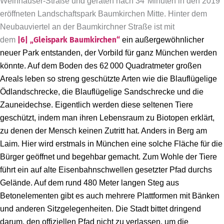
Weinhauser-Straße und geraten nach 34 Minuten in den 2019
eröffneten Landschaftspark Baumkirchen Mitte. Hinter dem
Neubauviertel an der ­Baumkirch­ner Straße ist mit
dem
|6|
„Gleispark Baumkirchen
“
ein außergewöhnlicher
neuer Park entstanden, der Vorbild für ganz München werden
könnte. Auf dem Boden des 62 000 Quadratmeter großen
Areals leben so streng geschützte Arten wie die Blauflügelige
Ödlandschrecke, die Blauflügelige Sandschrecke und die
Zauneidechse. Eigentlich werden diese seltenen Tiere
geschützt, indem man ihren Lebensraum zu Biotopen erklärt,
zu denen der Mensch keinen Zutritt hat. Anders in Berg am
Laim. Hier wird erstmals in München eine solche Fläche für die
Bürger geöffnet und begehbar gemacht. Zum Wohle der Tiere
führt ein auf alte Eisenbahnschwellen gesetzter Pfad durchs
Gelände. Auf dem rund 480 Meter langen Steg aus
Betonelementen gibt es auch mehrere Plattformen mit Bänken
und anderen Sitzgelegenheiten. Die Stadt bittet dringend
darum, den offiziellen Pfad nicht zu verlassen, um die