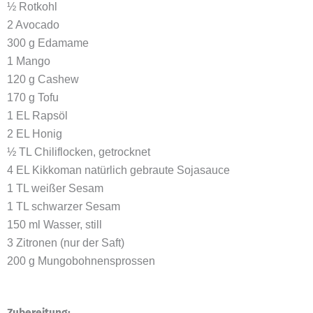
½ Rotkohl
2 Avocado
300 g Edamame
1 Mango
120 g Cashew
170 g Tofu
1 EL Rapsöl
2 EL Honig
½ TL Chiliflocken, getrocknet
4 EL Kikkoman natürlich gebraute Sojasauce
1 TL weißer Sesam
1 TL schwarzer Sesam
150 ml Wasser, still
3 Zitronen (nur der Saft)
200 g Mungobohnensprossen
Zubereitung: