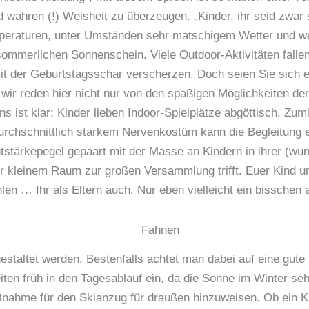
ahren (!) Weisheit zu überzeugen. „Kinder, ihr seid zwar s
emperaturen, unter Umständen sehr matschigem Wetter und 
sommerlichen Sonnenschein. Viele Outdoor-Aktivitäten falle
it der Geburtstagsschar verscherzen. Doch seien Sie sich 
 wir reden hier nicht nur von den spaßigen Möglichkeiten der
s ist klar: Kinder lieben Indoor-Spielplätze abgöttisch. Zum
urchschnittlich starkem Nervenkostüm kann die Begleitung 
autstärkepegel gepaart mit der Masse an Kindern in ihrer (wu
ehr kleinem Raum zur gro­ßen Versammlung trifft. Euer Kind
len … Ihr als Eltern auch. Nur eben vielleicht ein bisschen 
gestaltet werden. Bestenfalls achtet man dabei auf eine gut
iten früh in den Tagesablauf ein, da die Sonne im Winter se
itnahme für den Skianzug für draußen hinzuweisen. Ob ein K