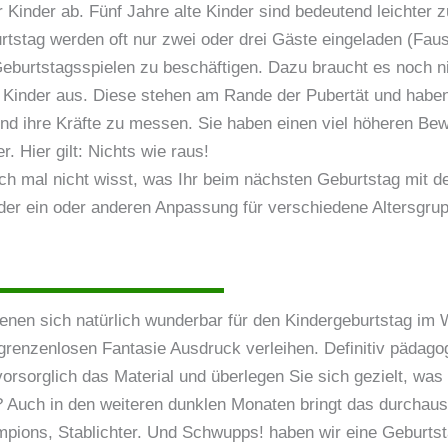
r Kinder ab. Fünf Jahre alte Kinder sind bedeutend leichter 
stag werden oft nur zwei oder drei Gäste eingeladen (Faustre
 Geburtstagsspielen zu beschäftigen. Dazu braucht es noch n
te Kinder aus. Diese stehen am Rande der Pubertät und haben
 und ihre Kräfte zu messen. Sie haben einen viel höheren B
 Hier gilt: Nichts wie raus!
doch mal nicht wisst, was Ihr beim nächsten Geburtstag mit d
it der ein oder anderen Anpassung für verschiedene Altersgr
igenen sich natürlich wunderbar für den Kindergeburtstag 
grenzenlosen Fantasie Ausdruck verleihen. Definitiv pädago
orsorglich das Material und überlegen Sie sich gezielt, wa
? Auch in den weiteren dunklen Monaten bringt das durchaus
Lampions, Stablichter. Und Schwupps! haben wir eine Geburt