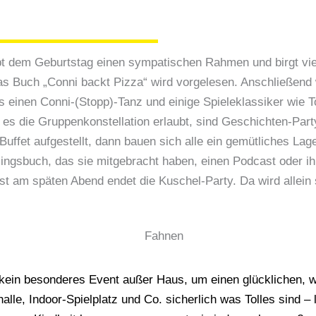
ibt dem Geburtstag einen sympatischen ­Rahmen und birgt vi
das Buch „Conni backt Pizza“ wird vorgelesen. Anschließend 
 einen Conni-(Stopp)-Tanz und einige Spieleklassiker wie T
 es die Gruppenkonstellation erlaubt, sind Geschichten-Part
uffet aufgestellt, dann bauen sich alle ein gemütliches La
lingsbuch, das sie mitgebracht haben, einen Podcast oder i
rst am späten Abend endet die Kuschel-Party. Da wird allei
 kein besonderes Event außer Haus, um einen glücklichen,
alle, Indoor-Spielplatz und Co. sicherlich was Tolles sind – 