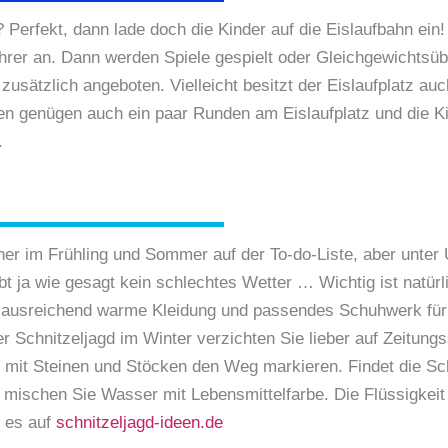
? Perfekt, dann lade doch die Kinder auf die Eislaufbahn ein
lehrer an. Dann werden Spiele gespielt oder Gleichgewichts
usätzlich angeboten. Vielleicht besitzt der Eislaufplatz auc
n genügen auch ein paar Runden am Eislaufplatz und die Kin
h.
her im Frühling und Sommer auf der To-do-Liste, aber unte
bt ja wie gesagt kein schlechtes Wetter … Wichtig ist natürl
ch ausreichend warme Kleidung und passendes Schuhwerk für 
er Schnitzeljagd im Winter verzichten Sie lieber auf Zeitun
it Steinen und Stöcken den Weg markieren. Findet die Schni
e, mischen Sie Wasser mit Lebensmittelfarbe. Die Flüssigkei
t es auf
schnitzeljagd-ideen.de