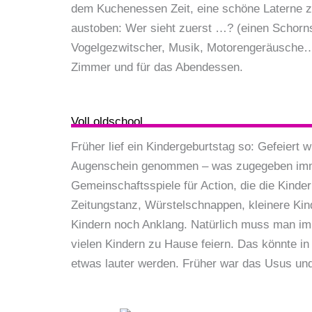
dem Kuchenessen Zeit, eine schöne Laterne zu
austoben: Wer sieht zuerst …? (einen Schorns
Vogelgezwitscher, Musik, Motorengeräusche…)
Zimmer und für das Abendessen.
Voll oldschool
Früher lief ein Kindergeburtstag so: Gefeier
Augenschein genommen – was zugegeben immer
Gemeinschaftsspiele für Action, die die Kind
Zeitungstanz, Würs­telschnappen, kleinere Ki
Kindern noch Anklang. Natürlich muss man imm
vielen Kindern zu Hause feiern. Das könnte 
etwas lauter werden. Früher war das Usus und